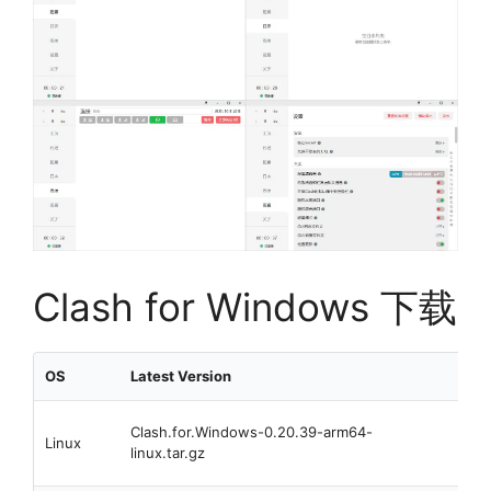
Clash for Windows 下载
OS
Latest Version
Desc
Lin
Clash.for.Windows-0.20.39-arm64-
Linux
64
linux.tar.gz
压缩