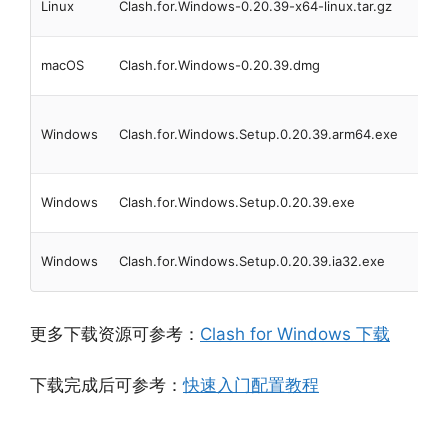
Linux
Clash.for.Windows-0.20.39-x64-linux.tar.gz
版本
Mac
macOS
Clash.for.Windows-0.20.39.dmg
版本
Win
Windows
Clash.for.Windows.Setup.0.20.39.arm64.exe
ARM
版本
Win
Windows
Clash.for.Windows.Setup.0.20.39.exe
64
Win
Windows
Clash.for.Windows.Setup.0.20.39.ia32.exe
32
更多下载资源可参考：
Clash for Windows 下载
下载完成后可参考：
快速入门配置教程