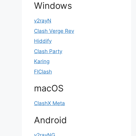
Windows
v2rayN
Clash Verge Rev
Hiddify
Clash Party
Karing
FlClash
macOS
ClashX Meta
Android
v2rayNG