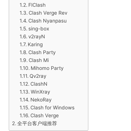
FlClash
Clash Verge Rev
Clash Nyanpasu
sing-box
v2rayN
Karing
Clash Party
Clash Mi
Mihomo Party
Qv2ray
ClashN
WinXray
NekoRay
Clash for Windows
Clash Verge
全平台客户端推荐